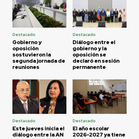
Destacado
Destacado
Gobierno y
Diálogo entre el
oposición
gobierno y la
sostuvieron la
oposición se
segunda jornada de
declaró en sesión
reuniones
permanente
Destacado
Destacado
Este jueves inicia el
El año escolar
diálogo entre la AN
2026-2027 ya tiene