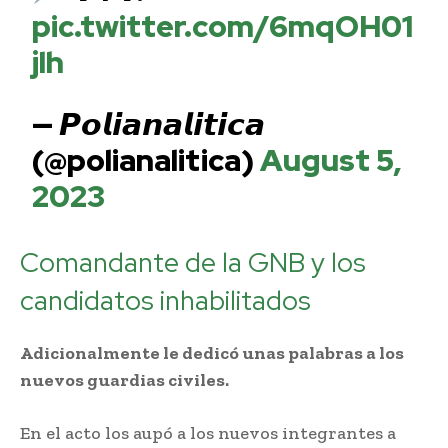
pic.twitter.com/6mqOH01
jlh
— 𝙋𝙤𝙡𝙞𝙖𝙣𝙖𝙡𝙞𝙩𝙞𝙘𝙖
(@polianalitica)
August 5,
2023
Comandante de la GNB y los
candidatos inhabilitados
Adicionalmente le dedicó unas palabras a los
nuevos guardias civiles.
En el acto los aupó a los nuevos integrantes a