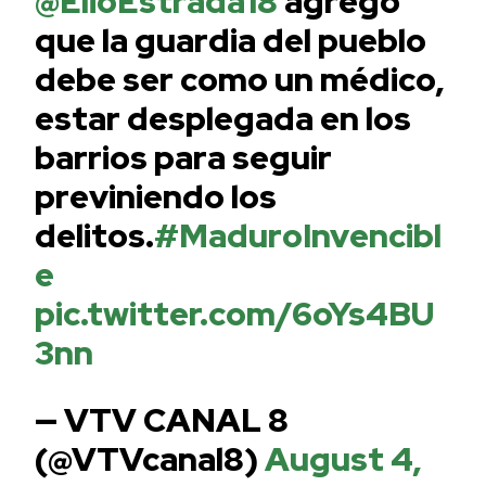
@ElioEstrada18
agregó
que la guardia del pueblo
debe ser como un médico,
estar desplegada en los
barrios para seguir
previniendo los
delitos.
#MaduroInvencibl
e
pic.twitter.com/6oYs4BU
3nn
— VTV CANAL 8
(@VTVcanal8)
August 4,