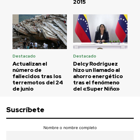
2015
Destacado
Destacado
Actualizan el
Delcy Rodríguez
número de
hizo un llamado al
fallecidos tras los
ahorro energético
terremotos del 24
tras el fenómeno
de junio
del «Super Niño»
Suscríbete
Nombre o nombre completo