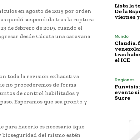
Lista la 
hículos en agosto de 2015 por orden
De la Esp
viernes 7
nas quedó suspendida tras la ruptura
23 de febrero de 2019, cuando el
ingresar desde Cúcuta una caravana
Mundo
Claudia, 
venezola
tras habe
el ICE
on toda la revisión exhaustiva
Regiones
que no procederemos de forma
Funvisis
evento sí
untos de control habilitados y
Sucre
 paso. Esperamos que sea pronto y
ue para hacerlo es necesario «que
y bioseguridad del mismo estén