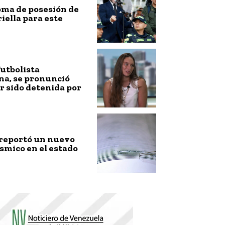
toma de posesión de
riella para este
futbolista
na, se pronunció
r sido detenida por
 reportó un nuevo
smico en el estado