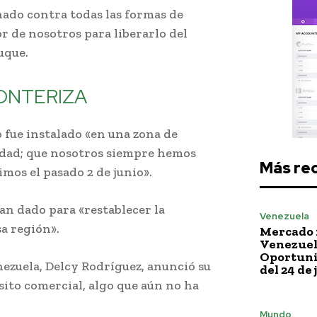
ado contra todas las formas de
r de nosotros para liberarlo del
uque.
ONTERIZA
 fue instalado «en una zona de
ndad; que nosotros siempre hemos
Más re
mos el pasado 2 de junio».
han dado para «restablecer la
Venezuela
a región».
Mercado 
Venezuela
Oportuni
nezuela, Delcy Rodríguez, anunció su
del 24 de 
nsito comercial, algo que aún no ha
Mundo