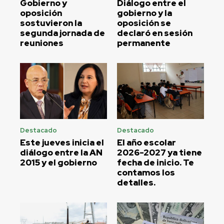
Gobierno y
Diálogo entre el
oposición
gobierno y la
sostuvieron la
oposición se
segunda jornada de
declaró en sesión
reuniones
permanente
Destacado
Destacado
Este jueves inicia el
El año escolar
diálogo entre la AN
2026-2027 ya tiene
2015 y el gobierno
fecha de inicio. Te
contamos los
detalles.