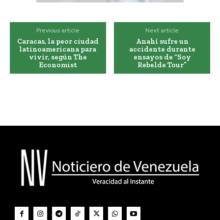
Previous article
Next article
Caracas, la peor ciudad
Anahí sufre un
latinoamericana para
accidente durante
vivir, según The
ensayos de “Soy
Economist
Rebelde Tour”