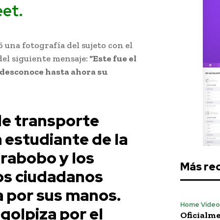
et.
una fotografía del sujeto con el
el siguiente mensaje:
“Este fue el
e desconoce hasta ahora su
de transporte
a estudiante de la
rabobo y los
Más re
os ciudadanos
a por sus manos.
Home Vídeo
golpiza por el
Oficialme