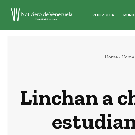
VENEZUELA
MUND
Home
Home 
Linchan a c
estudian