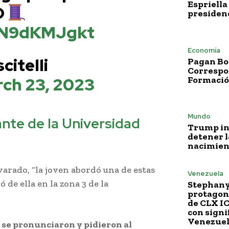
Espriella
O
presiden
/2N9dKMJgkt
Economía
citelli
Pagan Bo
Correspo
ch 23, 2023
Formació
Mundo
nte de la Universidad
Trump i
detener l
nacimien
varado, “la joven abordó una de estas
Venezuela
de ella en la zona 3 de la
Stephany
protagoni
de CLX I
con signi
Venezue
C se pronunciaron y pidieron al