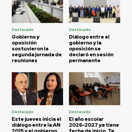
Destacado
Destacado
Gobierno y
Diálogo entre el
oposición
gobierno y la
sostuvieron la
oposición se
segunda jornada de
declaró en sesión
reuniones
permanente
Destacado
Destacado
Este jueves inicia el
El año escolar
diálogo entre la AN
2026-2027 ya tiene
2015 y el gobierno
fecha de inicio. Te