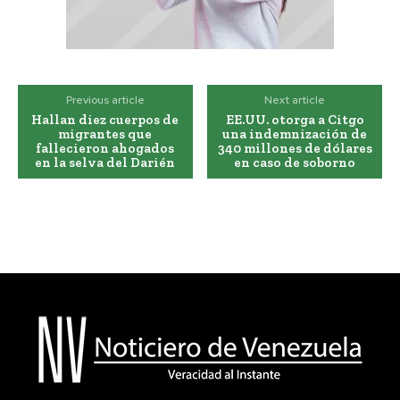
Previous article
Next article
Hallan diez cuerpos de
EE.UU. otorga a Citgo
migrantes que
una indemnización de
fallecieron ahogados
340 millones de dólares
en la selva del Darién
en caso de soborno