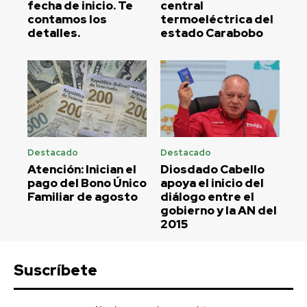
fecha de inicio. Te
central
contamos los
termoeléctrica del
detalles.
estado Carabobo
Destacado
Destacado
Atención: Inician el
Diosdado Cabello
pago del Bono Único
apoya el inicio del
Familiar de agosto
diálogo entre el
gobierno y la AN del
2015
Suscríbete