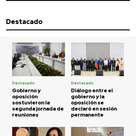
Destacado
Destacado
Destacado
Gobierno y
Diálogo entre el
oposición
gobierno y la
sostuvieron la
oposición se
segunda jornada de
declaró en sesión
reuniones
permanente