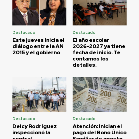
Destacado
Destacado
Este jueves inicia el
El año escolar
diálogo entre la AN
2026-2027 ya tiene
2015 y el gobierno
fecha de inicio. Te
contamos los
detalles.
Destacado
Destacado
Delcy Rodríguez
Atención: Inician el
inspeccionó la
pago del Bono Único
central
Familiar de agosto