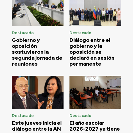
Destacado
Destacado
Gobierno y
Diálogo entre el
oposición
gobierno y la
sostuvieron la
oposición se
segunda jornada de
declaró en sesión
reuniones
permanente
Destacado
Destacado
Este jueves inicia el
El año escolar
diálogo entre la AN
2026-2027 ya tiene