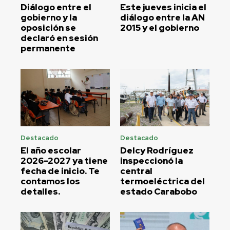
Diálogo entre el
Este jueves inicia el
gobierno y la
diálogo entre la AN
oposición se
2015 y el gobierno
declaró en sesión
permanente
Destacado
Destacado
El año escolar
Delcy Rodríguez
2026-2027 ya tiene
inspeccionó la
fecha de inicio. Te
central
contamos los
termoeléctrica del
detalles.
estado Carabobo