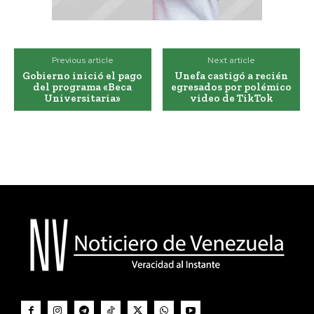
Previous article
Next article
Gobierno inició el pago
Unefa castigó a recién
del programa «Beca
egresados por polémico
Universitaria»
video de TikTok