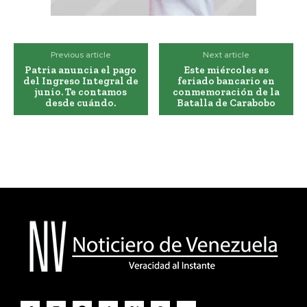
Previous article
Next article
Patria anuncia el pago
Este miércoles es
del Ingreso Integral de
feriado bancario en
junio. Te contamos
conmemoración de la
desde cuándo.
Batalla de Carabobo