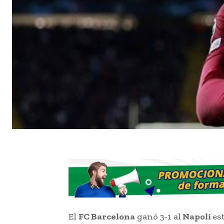
El
FC Barcelona
ganó 3-1 al
Napoli
es