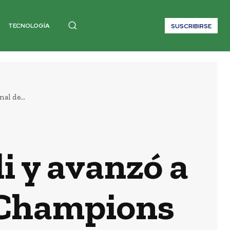
TECNOLOGÍA
SUSCRIBIRSE
al de...
i y avanzó a
a Champions