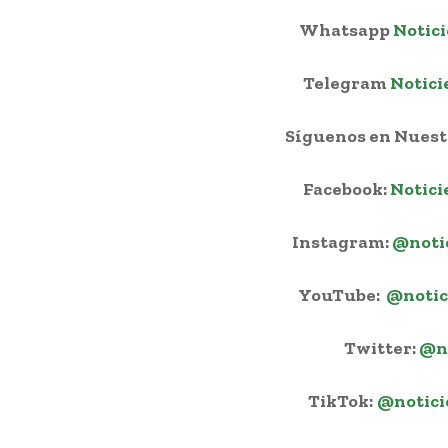
Whatsapp
Notici
Telegram
Notici
Síguenos en Nuestr
Facebook:
Notici
Instagram:
@noti
YouTube:
@notic
Twitter:
@n
TikTok:
@notici