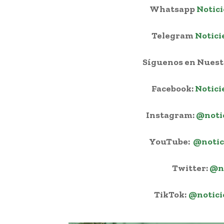
Whatsapp
Notici
Telegram
Notici
Síguenos en Nuestr
Facebook:
Notici
Instagram:
@noti
YouTube:
@notic
Twitter:
@n
TikTok:
@notici