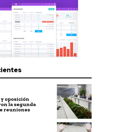
cientes
y oposición
ron la segunda
de reuniones