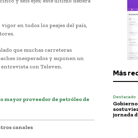
cinco y seis ejes; este último deberá
vigor en todos los peajes del país,
tores.
alado que muchas carreteras
baches inesperados y suponen un
 entrevista con Televen.
Más re
Destacado
to mayor proveedor de petróleo de
Gobierno 
sostuvie
jornada 
tros canales