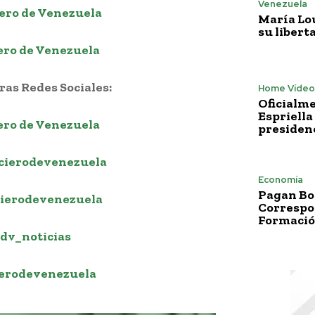
Venezuela
ero de Venezuela
María Lo
su libert
ero de Venezuela
as Redes Sociales:
Home Vídeo
Oficialme
Espriella
ero de Venezuela
presiden
cierodevenezuela
Economía
Pagan Bo
ierodevenezuela
Correspo
Formació
dv_noticias
erodevenezuela