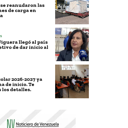
l, se reanudaron las
es de carga en
a
s
iguera llegó al país
etivo de dar inicio al
colar 2026-2027 ya
a de inicio. Te
los detalles.