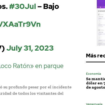
os.
#30Jul
– Bajo
aVXAaTr9Vn
V)
July 31, 2023
Más re
Loco Ratón» en parque
Economía
Se mantie
dólar en 
ó su profundo pesar por el incidente
de agost
ridad de todos los visitantes del
Venezuela