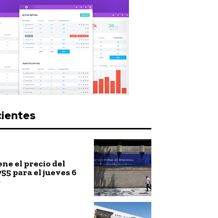
cientes
ne el precio del
755 para el jueves 6
o