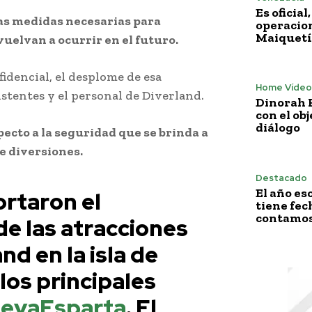
Es oficia
as medidas necesarias para
operacion
Maiquetí
uelvan a ocurrir en el futuro.
idencial, el desplome de esa
Home Vídeo
stentes y el personal de Diverland.
Dinorah F
con el obj
diálogo
ecto a la seguridad que se brinda a
e diversiones.
Destacado
El año es
ortaron el
tiene fech
contamos 
e las atracciones
nd en la isla de
los principales
evaEsparta
. El