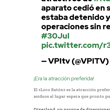
aparato cedió en 
estaba detenido y
operaciones sin r
#30Jul
pic.twitter.com/
— VPItv (@VPITV
¡Era la atracción preferida!
El «Loco Ratón» es la atracción prefer
asiduos al lugar espera que pronto p
Diverland, un parque de diversiones