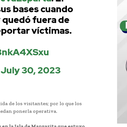
sus bases cuando
 quedó fuera de
eportar víctimas.
r3nkA4XSxu
)
July 30, 2023
ida de los visitantes; por lo que los
uedan ponerla operativa.
 en la Isla de Margarita que estuvo