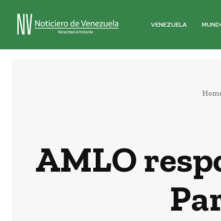
VENEZUELA
MUND
Hom
AMLO respon
Pa