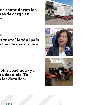
l, se reanudaron las
es de carga en
a
s
iguera llegó al país
etivo de dar inicio al
colar 2026-2027 ya
a de inicio. Te
los detalles.