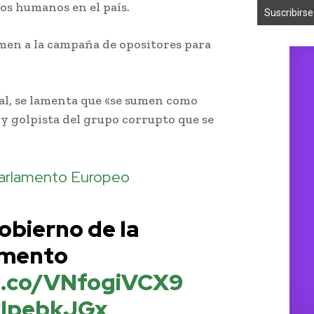
hos humanos en el país.
men a la campaña de opositores para
ial, se lamenta que «se sumen como
 y golpista del grupo corrupto que se
arlamento Europeo
obierno de la
amento
/t.co/VNfogiVCX9
IylpebkJGx