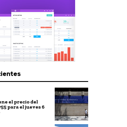
cientes
ne el precio del
755 para el jueves 6
o