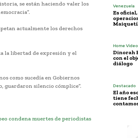
storia, se están haciendo valer los
Venezuela
democracia”.
Es oficia
operacion
Maiquetí
respetan actualmente los derechos
Home Vídeo
Dinorah F
a la libertad de expresión y el
con el obj
diálogo
anos como sucedía en Gobiernos
o, guardaron silencio cómplice”.
Destacado
El año es
tiene fech
contamos 
eo condena muertes de periodistas