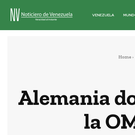
VENEZUELA
MUND
Home
Alemania do
la O