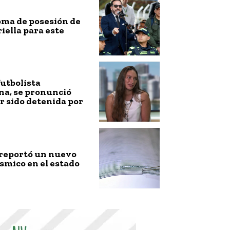
toma de posesión de
riella para este
futbolista
na, se pronunció
r sido detenida por
 reportó un nuevo
smico en el estado