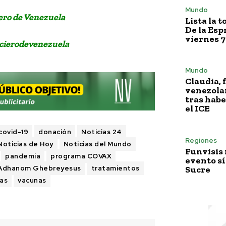
Mundo
ero de Venezuela
Lista la 
De la Esp
viernes 7
cierodevenezuela
Mundo
Claudia, 
venezola
tras habe
el ICE
covid-19
donación
Noticias 24
Regiones
Noticias de Hoy
Noticias del Mundo
Funvisis
pandemia
programa COVAX
evento sí
Sucre
 Adhanom Ghebreyesus
tratamientos
ias
vacunas