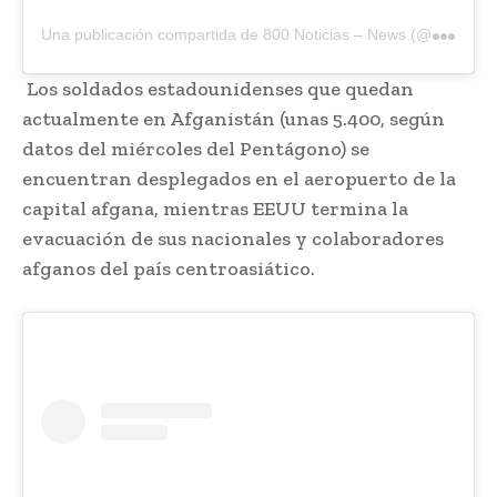
U
na publicación compartida de 800 Noticias – News (@800_noticias)
Los soldados estadounidenses que quedan
actualmente en Afganistán (unas 5.400, según
datos del miércoles del Pentágono) se
encuentran desplegados en el aeropuerto de la
capital afgana, mientras EEUU termina la
evacuación de sus nacionales y colaboradores
afganos del país centroasiático.