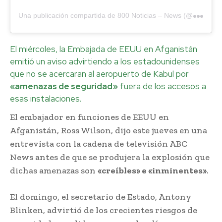
U
na publicación compartida de 800 Noticias – News (@800_noticias)
El miércoles, la Embajada de EEUU en Afganistán
emitió un aviso advirtiendo a los estadounidenses
que no se acercaran al aeropuerto de Kabul por
«amenazas de seguridad»
fuera de los accesos a
esas instalaciones.
El embajador en funciones de EEUU en
Afganistán, Ross Wilson, dijo este jueves en una
entrevista con la cadena de televisión ABC
News antes de que se produjera la explosión que
dichas amenazas son
«creíbles» e «inminentes»
.
El domingo, el secretario de Estado, Antony
Blinken, advirtió de los crecientes riesgos de